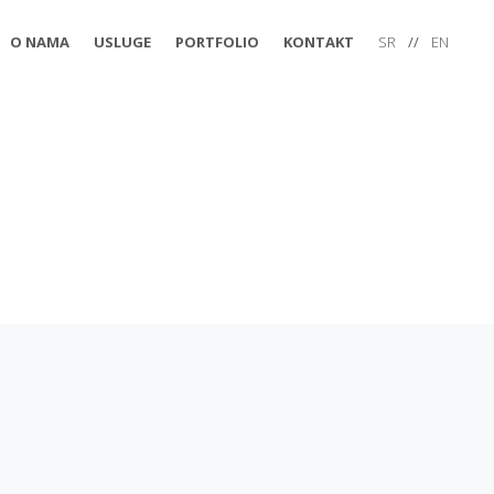
O NAMA
USLUGE
PORTFOLIO
KONTAKT
SR
//
EN